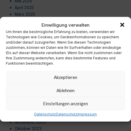
Mai 2025
April 2025
März 2025
Februar 2025
Einwilligung verwalten
Januar 2025
Um Ihnen die bestmögliche Erfahrung zu bieten, verwenden wir
Dezember 2024
Technologien wie Cookies, um Geräteinformationen zu speichern
November 2024
und/oder darauf zuzugreifen. Wenn Sie diesen Technologien
zustimmen, können wir Daten wie Ihr Surfverhalten oder eindeutige
Oktober 2024
IDs auf dieser Website verarbeiten. Wenn Sie nicht zustimmen oder
September 2024
Ihre Zustimmung widerrufen, kann dies bestimmte Features und
August 2024
Funktionen beeinträchtigen.
Juli 2024
Juni 2024
Akzeptieren
Mai 2024
April 2024
Ablehnen
März 2024
Februar 2024
Einstellungen anzeigen
Januar 2024
Datenschutz
Datenschutz
Impressum
Dezember 2023
November 2023
Oktober 2023