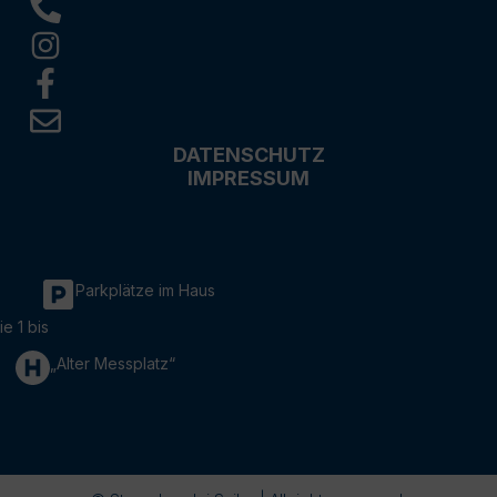
DATENSCHUTZ
IMPRESSUM
Parkplätze im Haus
ie 1 bis
„Alter Messplatz“