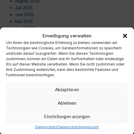
August 2025
Juli 2025
Juni 2025
Mai 2025
April 2025
März 2025
Einwilligung verwalten
Februar 2025
Um Ihnen die bestmögliche Erfahrung zu bieten, verwenden wir
Technologien wie Cookies, um Geräteinformationen zu speichern
Januar 2025
und/oder darauf zuzugreifen. Wenn Sie diesen Technologien
Dezember 2024
zustimmen, können wir Daten wie Ihr Surfverhalten oder eindeutige
November 2024
IDs auf dieser Website verarbeiten. Wenn Sie nicht zustimmen oder
Oktober 2024
Ihre Zustimmung widerrufen, kann dies bestimmte Features und
Funktionen beeinträchtigen.
September 2024
August 2024
Akzeptieren
Juli 2024
Juni 2024
Ablehnen
Mai 2024
April 2024
Einstellungen anzeigen
März 2024
Februar 2024
Datenschutz
Datenschutz
Impressum
Januar 2024