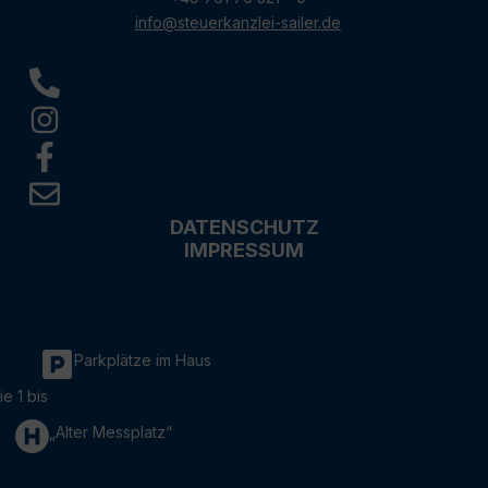
info@steuerkanzlei-sailer.de
DATENSCHUTZ
IMPRESSUM
Parkplätze im Haus
ie 1 bis
„Alter Messplatz“