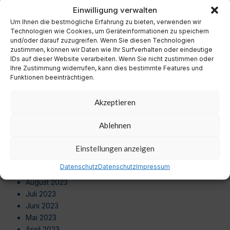
November 2024
Einwilligung verwalten
Oktober 2024
Um Ihnen die bestmögliche Erfahrung zu bieten, verwenden wir
September 2024
Technologien wie Cookies, um Geräteinformationen zu speichern
August 2024
und/oder darauf zuzugreifen. Wenn Sie diesen Technologien
zustimmen, können wir Daten wie Ihr Surfverhalten oder eindeutige
Juli 2024
IDs auf dieser Website verarbeiten. Wenn Sie nicht zustimmen oder
Juni 2024
Ihre Zustimmung widerrufen, kann dies bestimmte Features und
Mai 2024
Funktionen beeinträchtigen.
April 2024
März 2024
Akzeptieren
Februar 2024
Januar 2024
Ablehnen
Dezember 2023
November 2023
Einstellungen anzeigen
Oktober 2023
Datenschutz
Datenschutz
Impressum
September 2023
August 2023
Juli 2023
Juni 2023
Mai 2023
April 2023