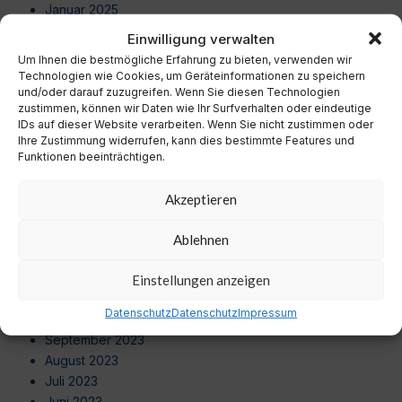
Januar 2025
Dezember 2024
Einwilligung verwalten
November 2024
Um Ihnen die bestmögliche Erfahrung zu bieten, verwenden wir
Oktober 2024
Technologien wie Cookies, um Geräteinformationen zu speichern
September 2024
und/oder darauf zuzugreifen. Wenn Sie diesen Technologien
zustimmen, können wir Daten wie Ihr Surfverhalten oder eindeutige
August 2024
IDs auf dieser Website verarbeiten. Wenn Sie nicht zustimmen oder
Juli 2024
Ihre Zustimmung widerrufen, kann dies bestimmte Features und
Juni 2024
Funktionen beeinträchtigen.
Mai 2024
April 2024
Akzeptieren
März 2024
Februar 2024
Ablehnen
Januar 2024
Dezember 2023
Einstellungen anzeigen
November 2023
Datenschutz
Datenschutz
Impressum
Oktober 2023
September 2023
August 2023
Juli 2023
Juni 2023