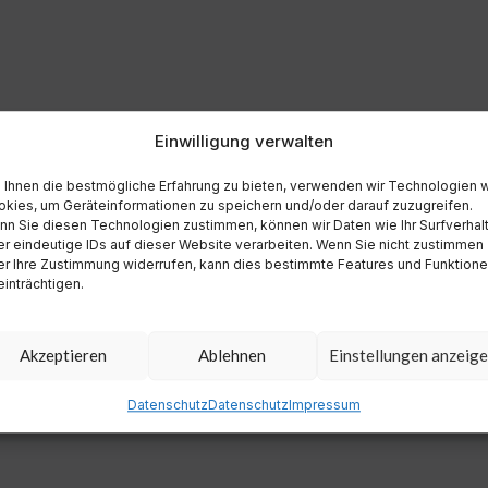
Einwilligung verwalten
Ihnen die bestmögliche Erfahrung zu bieten, verwenden wir Technologien 
kies, um Geräteinformationen zu speichern und/oder darauf zuzugreifen.
n Sie diesen Technologien zustimmen, können wir Daten wie Ihr Surfverhal
r eindeutige IDs auf dieser Website verarbeiten. Wenn Sie nicht zustimmen
r Ihre Zustimmung widerrufen, kann dies bestimmte Features und Funktion
inträchtigen.
Akzeptieren
Ablehnen
Einstellungen anzeig
Datenschutz
Datenschutz
Impressum