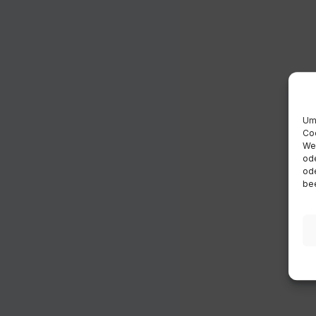
Um 
Coo
Wen
ode
ode
bee