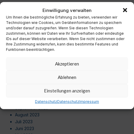
Dezember 2024
Einwilligung verwalten
November 2024
Um Ihnen die bestmögliche Erfahrung zu bieten, verwenden wir
Oktober 2024
Technologien wie Cookies, um Geräteinformationen zu speichern
September 2024
und/oder darauf zuzugreifen. Wenn Sie diesen Technologien
August 2024
zustimmen, können wir Daten wie Ihr Surfverhalten oder eindeutige
IDs auf dieser Website verarbeiten. Wenn Sie nicht zustimmen oder
Juli 2024
Ihre Zustimmung widerrufen, kann dies bestimmte Features und
Juni 2024
Funktionen beeinträchtigen.
Mai 2024
April 2024
Akzeptieren
März 2024
Februar 2024
Ablehnen
Januar 2024
Dezember 2023
Einstellungen anzeigen
November 2023
Oktober 2023
Datenschutz
Datenschutz
Impressum
September 2023
August 2023
Juli 2023
Juni 2023