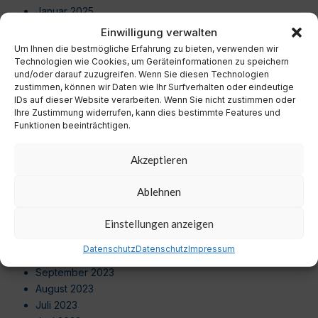
Januar 2025
Dezember 2024
Einwilligung verwalten
November 2024
Um Ihnen die bestmögliche Erfahrung zu bieten, verwenden wir
Oktober 2024
Technologien wie Cookies, um Geräteinformationen zu speichern
und/oder darauf zuzugreifen. Wenn Sie diesen Technologien
September 2024
zustimmen, können wir Daten wie Ihr Surfverhalten oder eindeutige
August 2024
IDs auf dieser Website verarbeiten. Wenn Sie nicht zustimmen oder
Juli 2024
Ihre Zustimmung widerrufen, kann dies bestimmte Features und
Juni 2024
Funktionen beeinträchtigen.
Mai 2024
April 2024
Akzeptieren
März 2024
Februar 2024
Ablehnen
Januar 2024
Dezember 2023
Einstellungen anzeigen
November 2023
Datenschutz
Datenschutz
Impressum
Oktober 2023
September 2023
August 2023
Juli 2023