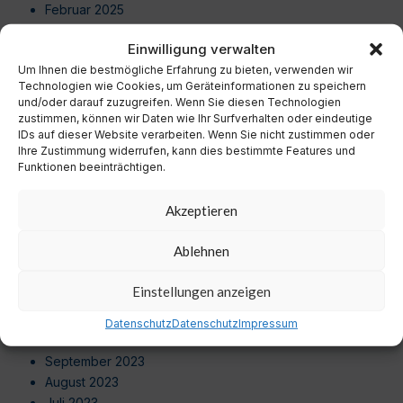
Februar 2025
Januar 2025
Einwilligung verwalten
Dezember 2024
Um Ihnen die bestmögliche Erfahrung zu bieten, verwenden wir
November 2024
Technologien wie Cookies, um Geräteinformationen zu speichern
Oktober 2024
und/oder darauf zuzugreifen. Wenn Sie diesen Technologien
September 2024
zustimmen, können wir Daten wie Ihr Surfverhalten oder eindeutige
August 2024
IDs auf dieser Website verarbeiten. Wenn Sie nicht zustimmen oder
Ihre Zustimmung widerrufen, kann dies bestimmte Features und
Juli 2024
Funktionen beeinträchtigen.
Juni 2024
Mai 2024
Akzeptieren
April 2024
März 2024
Ablehnen
Februar 2024
Januar 2024
Einstellungen anzeigen
Dezember 2023
November 2023
Datenschutz
Datenschutz
Impressum
Oktober 2023
September 2023
August 2023
Juli 2023