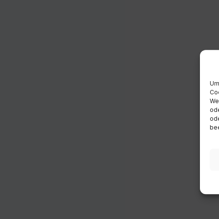
Um 
Coo
Wen
ode
ode
bee