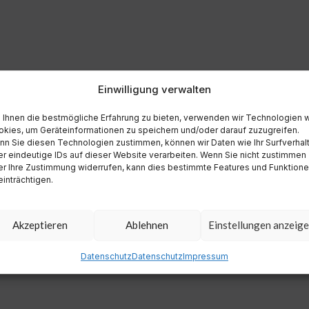
Einwilligung verwalten
Ihnen die bestmögliche Erfahrung zu bieten, verwenden wir Technologien 
kies, um Geräteinformationen zu speichern und/oder darauf zuzugreifen.
n Sie diesen Technologien zustimmen, können wir Daten wie Ihr Surfverhal
r eindeutige IDs auf dieser Website verarbeiten. Wenn Sie nicht zustimmen
r Ihre Zustimmung widerrufen, kann dies bestimmte Features und Funktion
inträchtigen.
Akzeptieren
Ablehnen
Einstellungen anzeig
Datenschutz
Datenschutz
Impressum