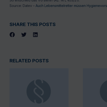
So entschied das VG Berlin (Az. 14 L 453/21).
Source: Datev –
Auch Lebensmittelretter müssen Hygienevors
SHARE THIS POSTS
RELATED POSTS