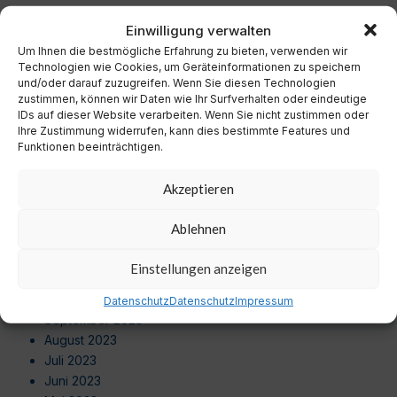
Dezember 2024
Einwilligung verwalten
November 2024
Um Ihnen die bestmögliche Erfahrung zu bieten, verwenden wir
Oktober 2024
Technologien wie Cookies, um Geräteinformationen zu speichern
September 2024
und/oder darauf zuzugreifen. Wenn Sie diesen Technologien
August 2024
zustimmen, können wir Daten wie Ihr Surfverhalten oder eindeutige
IDs auf dieser Website verarbeiten. Wenn Sie nicht zustimmen oder
Juli 2024
Ihre Zustimmung widerrufen, kann dies bestimmte Features und
Juni 2024
Funktionen beeinträchtigen.
Mai 2024
April 2024
Akzeptieren
März 2024
Februar 2024
Ablehnen
Januar 2024
Dezember 2023
Einstellungen anzeigen
November 2023
Oktober 2023
Datenschutz
Datenschutz
Impressum
September 2023
August 2023
Juli 2023
Juni 2023