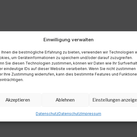
Einwilligung verwalten
Ihnen die bestmögliche Erfahrung zu bieten, verwenden wir Technologien 
kies, um Geräteinformationen zu speichern und/oder darauf zuzugreifen.
n Sie diesen Technologien zustimmen, können wir Daten wie Ihr Surfverhal
r eindeutige IDs auf dieser Website verarbeiten. Wenn Sie nicht zustimmen
r Ihre Zustimmung widerrufen, kann dies bestimmte Features und Funktion
inträchtigen.
Akzeptieren
Ablehnen
Einstellungen anzeig
Datenschutz
Datenschutz
Impressum