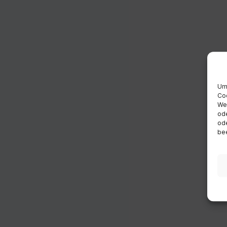
Um 
Coo
Wen
ode
ode
bee