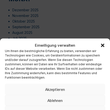
Dezember 2025
November 2025
Oktober 2025
September 2025
August 2025
Juli 2025
Juni 2025
Einwilligung verwalten
Mai 2025
Um Ihnen die bestmögliche Erfahrung zu bieten, verwenden wir
April 2025
Technologien wie Cookies, um Geräteinformationen zu speichern
und/oder darauf zuzugreifen. Wenn Sie diesen Technologien
März 2025
zustimmen, können wir Daten wie Ihr Surfverhalten oder eindeutige
Februar 2025
IDs auf dieser Website verarbeiten. Wenn Sie nicht zustimmen oder
Januar 2025
Ihre Zustimmung widerrufen, kann dies bestimmte Features und
Dezember 2024
Funktionen beeinträchtigen.
November 2024
Oktober 2024
Akzeptieren
September 2024
August 2024
Ablehnen
Juli 2024