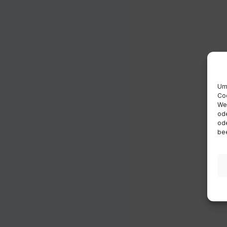
Um 
Coo
Wen
ode
ode
bee