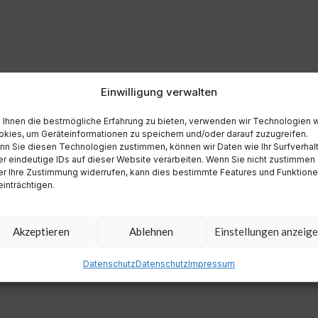
Einwilligung verwalten
Ihnen die bestmögliche Erfahrung zu bieten, verwenden wir Technologien 
kies, um Geräteinformationen zu speichern und/oder darauf zuzugreifen.
n Sie diesen Technologien zustimmen, können wir Daten wie Ihr Surfverhal
r eindeutige IDs auf dieser Website verarbeiten. Wenn Sie nicht zustimmen
r Ihre Zustimmung widerrufen, kann dies bestimmte Features und Funktion
inträchtigen.
Akzeptieren
Ablehnen
Einstellungen anzeig
Datenschutz
Datenschutz
Impressum