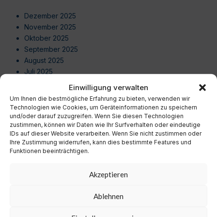
Dezember 2025
November 2025
Oktober 2025
September 2025
August 2025
Juli 2025
Juni 2025
Einwilligung verwalten
Mai 2025
Um Ihnen die bestmögliche Erfahrung zu bieten, verwenden wir
April 2025
Technologien wie Cookies, um Geräteinformationen zu speichern
März 2025
und/oder darauf zuzugreifen. Wenn Sie diesen Technologien
zustimmen, können wir Daten wie Ihr Surfverhalten oder eindeutige
Februar 2025
IDs auf dieser Website verarbeiten. Wenn Sie nicht zustimmen oder
Januar 2025
Ihre Zustimmung widerrufen, kann dies bestimmte Features und
Dezember 2024
Funktionen beeinträchtigen.
November 2024
Oktober 2024
Akzeptieren
September 2024
August 2024
Ablehnen
Juli 2024
Juni 2024