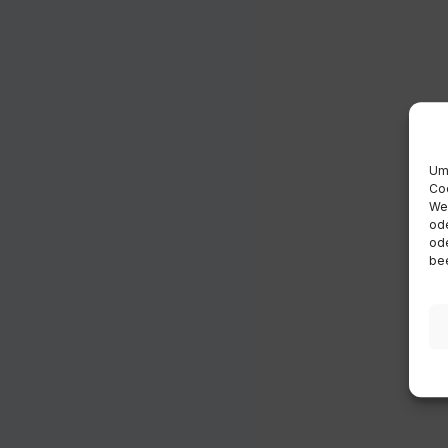
Um 
Coo
Wen
ode
ode
bee