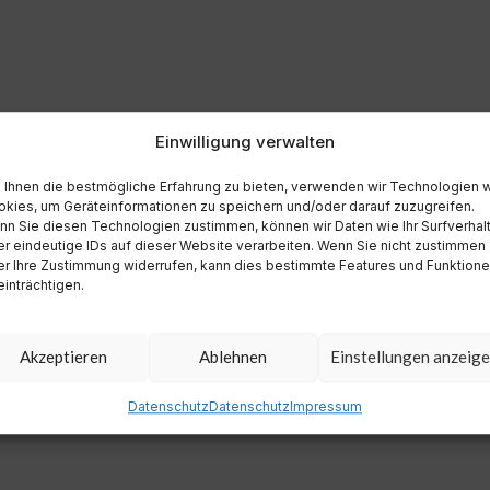
Einwilligung verwalten
Ihnen die bestmögliche Erfahrung zu bieten, verwenden wir Technologien 
kies, um Geräteinformationen zu speichern und/oder darauf zuzugreifen.
n Sie diesen Technologien zustimmen, können wir Daten wie Ihr Surfverhal
r eindeutige IDs auf dieser Website verarbeiten. Wenn Sie nicht zustimmen
r Ihre Zustimmung widerrufen, kann dies bestimmte Features und Funktion
inträchtigen.
Akzeptieren
Ablehnen
Einstellungen anzeig
Datenschutz
Datenschutz
Impressum