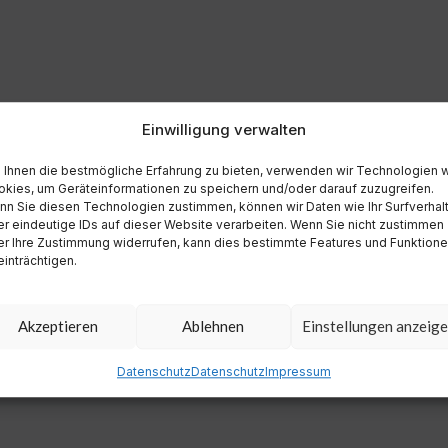
Einwilligung verwalten
Ihnen die bestmögliche Erfahrung zu bieten, verwenden wir Technologien 
kies, um Geräteinformationen zu speichern und/oder darauf zuzugreifen.
n Sie diesen Technologien zustimmen, können wir Daten wie Ihr Surfverhal
r eindeutige IDs auf dieser Website verarbeiten. Wenn Sie nicht zustimmen
r Ihre Zustimmung widerrufen, kann dies bestimmte Features und Funktion
inträchtigen.
Akzeptieren
Ablehnen
Einstellungen anzeig
Datenschutz
Datenschutz
Impressum