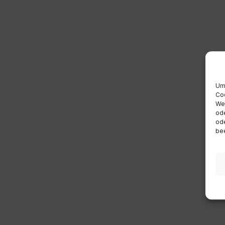
Um 
Coo
Wen
ode
ode
bee