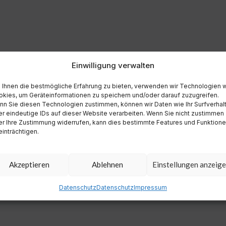
Einwilligung verwalten
Ihnen die bestmögliche Erfahrung zu bieten, verwenden wir Technologien 
kies, um Geräteinformationen zu speichern und/oder darauf zuzugreifen.
n Sie diesen Technologien zustimmen, können wir Daten wie Ihr Surfverhal
r eindeutige IDs auf dieser Website verarbeiten. Wenn Sie nicht zustimmen
r Ihre Zustimmung widerrufen, kann dies bestimmte Features und Funktion
inträchtigen.
Akzeptieren
Ablehnen
Einstellungen anzeig
Datenschutz
Datenschutz
Impressum