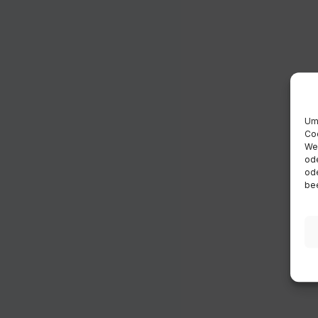
Um 
Coo
Wen
ode
ode
bee