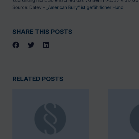
Zuordnung nicht. So entschied das VG Berlin (Az. 37 K 517/20
Source: Datev –
„American Bully“ ist gefährlicher Hund
SHARE THIS POSTS
RELATED POSTS