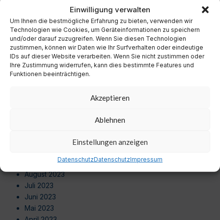
November 2024
Einwilligung verwalten
Oktober 2024
Um Ihnen die bestmögliche Erfahrung zu bieten, verwenden wir
September 2024
Technologien wie Cookies, um Geräteinformationen zu speichern
August 2024
und/oder darauf zuzugreifen. Wenn Sie diesen Technologien
zustimmen, können wir Daten wie Ihr Surfverhalten oder eindeutige
Juli 2024
IDs auf dieser Website verarbeiten. Wenn Sie nicht zustimmen oder
Juni 2024
Ihre Zustimmung widerrufen, kann dies bestimmte Features und
Mai 2024
Funktionen beeinträchtigen.
April 2024
März 2024
Akzeptieren
Februar 2024
Januar 2024
Ablehnen
Dezember 2023
November 2023
Einstellungen anzeigen
Oktober 2023
Datenschutz
Datenschutz
Impressum
September 2023
August 2023
Juli 2023
Juni 2023
Mai 2023
April 2023