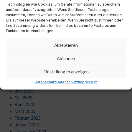
Juli 2024
Technologien wie Cookies, um Geräteinformationen zu speichern
Juni 2024
und/oder darauf zuzugreifen. Wenn Sie diesen Technologien
zustimmen, können wir Daten wie Ihr Surfverhalten oder eindeutige
Mai 2024
IDs auf dieser Website verarbeiten. Wenn Sie nicht zustimmen oder
April 2024
Ihre Zustimmung widerrufen, kann dies bestimmte Features und
März 2024
Funktionen beeinträchtigen.
Februar 2024
Januar 2024
Akzeptieren
Dezember 2023
November 2023
Ablehnen
Oktober 2023
September 2023
Einstellungen anzeigen
August 2023
Datenschutz
Datenschutz
Impressum
Juli 2023
Juni 2023
Mai 2023
April 2023
März 2023
Februar 2023
Januar 2023
Dezember 2022