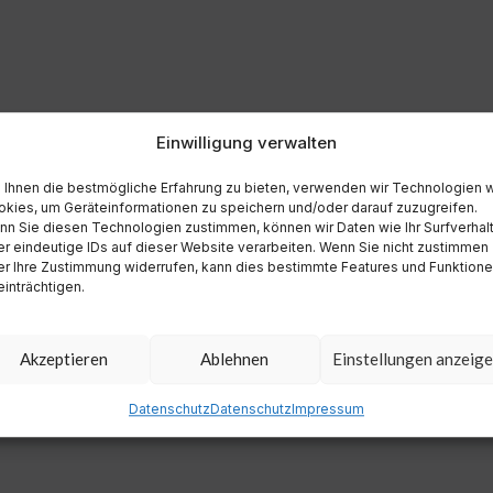
Einwilligung verwalten
Ihnen die bestmögliche Erfahrung zu bieten, verwenden wir Technologien 
kies, um Geräteinformationen zu speichern und/oder darauf zuzugreifen.
n Sie diesen Technologien zustimmen, können wir Daten wie Ihr Surfverhal
r eindeutige IDs auf dieser Website verarbeiten. Wenn Sie nicht zustimmen
r Ihre Zustimmung widerrufen, kann dies bestimmte Features und Funktion
inträchtigen.
Akzeptieren
Ablehnen
Einstellungen anzeig
Datenschutz
Datenschutz
Impressum