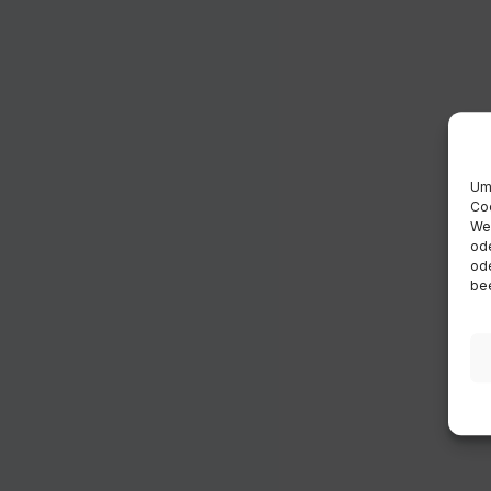
Um 
Coo
Wen
ode
ode
bee