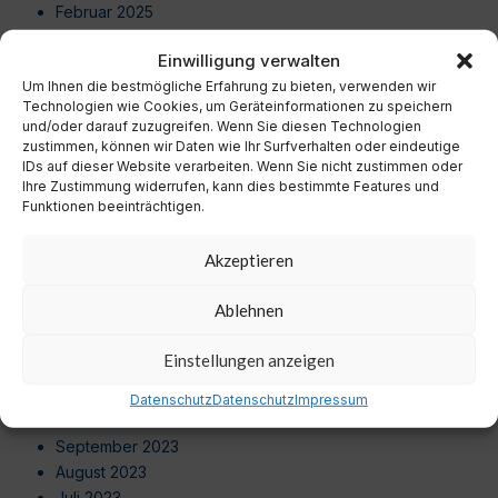
Februar 2025
Januar 2025
Einwilligung verwalten
Dezember 2024
Um Ihnen die bestmögliche Erfahrung zu bieten, verwenden wir
November 2024
Technologien wie Cookies, um Geräteinformationen zu speichern
Oktober 2024
und/oder darauf zuzugreifen. Wenn Sie diesen Technologien
September 2024
zustimmen, können wir Daten wie Ihr Surfverhalten oder eindeutige
August 2024
IDs auf dieser Website verarbeiten. Wenn Sie nicht zustimmen oder
Ihre Zustimmung widerrufen, kann dies bestimmte Features und
Juli 2024
Funktionen beeinträchtigen.
Juni 2024
Mai 2024
Akzeptieren
April 2024
März 2024
Ablehnen
Februar 2024
Januar 2024
Einstellungen anzeigen
Dezember 2023
November 2023
Datenschutz
Datenschutz
Impressum
Oktober 2023
September 2023
August 2023
Juli 2023