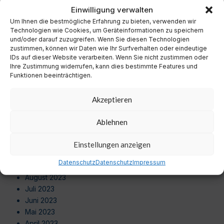
November 2024
Einwilligung verwalten
Oktober 2024
Um Ihnen die bestmögliche Erfahrung zu bieten, verwenden wir
September 2024
Technologien wie Cookies, um Geräteinformationen zu speichern
August 2024
und/oder darauf zuzugreifen. Wenn Sie diesen Technologien
zustimmen, können wir Daten wie Ihr Surfverhalten oder eindeutige
Juli 2024
IDs auf dieser Website verarbeiten. Wenn Sie nicht zustimmen oder
Juni 2024
Ihre Zustimmung widerrufen, kann dies bestimmte Features und
Mai 2024
Funktionen beeinträchtigen.
April 2024
März 2024
Akzeptieren
Februar 2024
Januar 2024
Ablehnen
Dezember 2023
November 2023
Einstellungen anzeigen
Oktober 2023
Datenschutz
Datenschutz
Impressum
September 2023
August 2023
Juli 2023
Juni 2023
Mai 2023
April 2023