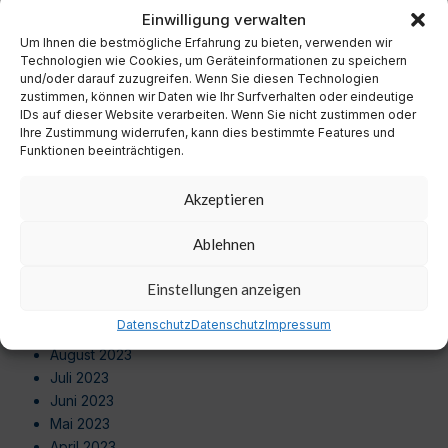
November 2024
Einwilligung verwalten
Oktober 2024
Um Ihnen die bestmögliche Erfahrung zu bieten, verwenden wir
September 2024
Technologien wie Cookies, um Geräteinformationen zu speichern
August 2024
und/oder darauf zuzugreifen. Wenn Sie diesen Technologien
zustimmen, können wir Daten wie Ihr Surfverhalten oder eindeutige
Juli 2024
IDs auf dieser Website verarbeiten. Wenn Sie nicht zustimmen oder
Juni 2024
Ihre Zustimmung widerrufen, kann dies bestimmte Features und
Mai 2024
Funktionen beeinträchtigen.
April 2024
März 2024
Akzeptieren
Februar 2024
Januar 2024
Ablehnen
Dezember 2023
November 2023
Einstellungen anzeigen
Oktober 2023
Datenschutz
Datenschutz
Impressum
September 2023
August 2023
Juli 2023
Juni 2023
Mai 2023
April 2023