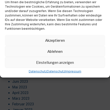
Um Ihnen die bestmögliche Erfahrung zu bieten, verwenden wir
August 2024
Technologien wie Cookies, um Geräteinformationen zu speichern
Juli 2024
und/oder darauf zuzugreifen. Wenn Sie diesen Technologien
Juni 2024
zustimmen, können wir Daten wie Ihr Surfverhalten oder eindeutige
Mai 2024
IDs auf dieser Website verarbeiten. Wenn Sie nicht zustimmen oder
Ihre Zustimmung widerrufen, kann dies bestimmte Features und
April 2024
Funktionen beeinträchtigen.
März 2024
Februar 2024
Akzeptieren
Januar 2024
Dezember 2023
Ablehnen
November 2023
Oktober 2023
Einstellungen anzeigen
September 2023
August 2023
Datenschutz
Datenschutz
Impressum
Juli 2023
Juni 2023
Mai 2023
April 2023
März 2023
Februar 2023
Januar 2023