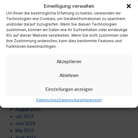
November 2024
Einwilligung verwalten
Oktober 2024
Um Ihnen die bestmögliche Erfahrung zu bieten, verwenden wir
September 2024
Technologien wie Cookies, um Geräteinformationen zu speichern
August 2024
und/oder darauf zuzugreifen. Wenn Sie diesen Technologien
zustimmen, können wir Daten wie Ihr Surfverhalten oder eindeutige
Juli 2024
IDs auf dieser Website verarbeiten. Wenn Sie nicht zustimmen oder
Juni 2024
Ihre Zustimmung widerrufen, kann dies bestimmte Features und
Mai 2024
Funktionen beeinträchtigen.
April 2024
März 2024
Akzeptieren
Februar 2024
Januar 2024
Ablehnen
Dezember 2023
November 2023
Einstellungen anzeigen
Oktober 2023
Datenschutz
Datenschutz
Impressum
September 2023
August 2023
Juli 2023
Juni 2023
Mai 2023
April 2023