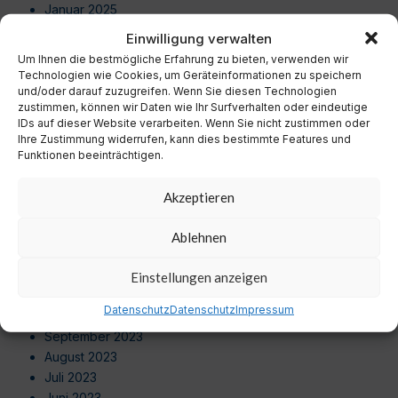
Januar 2025
Dezember 2024
Einwilligung verwalten
November 2024
Um Ihnen die bestmögliche Erfahrung zu bieten, verwenden wir
Oktober 2024
Technologien wie Cookies, um Geräteinformationen zu speichern
September 2024
und/oder darauf zuzugreifen. Wenn Sie diesen Technologien
zustimmen, können wir Daten wie Ihr Surfverhalten oder eindeutige
August 2024
IDs auf dieser Website verarbeiten. Wenn Sie nicht zustimmen oder
Juli 2024
Ihre Zustimmung widerrufen, kann dies bestimmte Features und
Juni 2024
Funktionen beeinträchtigen.
Mai 2024
April 2024
Akzeptieren
März 2024
Februar 2024
Ablehnen
Januar 2024
Dezember 2023
Einstellungen anzeigen
November 2023
Datenschutz
Datenschutz
Impressum
Oktober 2023
September 2023
August 2023
Juli 2023
Juni 2023