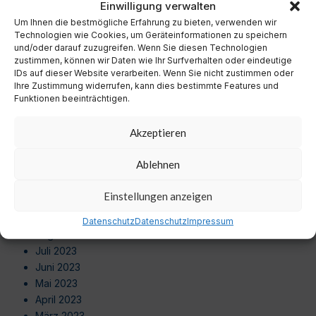
Einwilligung verwalten
Oktober 2024
Um Ihnen die bestmögliche Erfahrung zu bieten, verwenden wir
September 2024
Technologien wie Cookies, um Geräteinformationen zu speichern
August 2024
und/oder darauf zuzugreifen. Wenn Sie diesen Technologien
Juli 2024
zustimmen, können wir Daten wie Ihr Surfverhalten oder eindeutige
Juni 2024
IDs auf dieser Website verarbeiten. Wenn Sie nicht zustimmen oder
Ihre Zustimmung widerrufen, kann dies bestimmte Features und
Mai 2024
Funktionen beeinträchtigen.
April 2024
März 2024
Akzeptieren
Februar 2024
Januar 2024
Ablehnen
Dezember 2023
November 2023
Einstellungen anzeigen
Oktober 2023
September 2023
Datenschutz
Datenschutz
Impressum
August 2023
Juli 2023
Juni 2023
Mai 2023
April 2023
März 2023