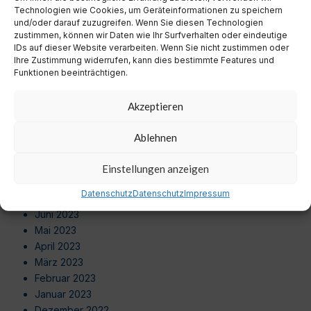
Juli 2024
Technologien wie Cookies, um Geräteinformationen zu speichern
Juni 2024
und/oder darauf zuzugreifen. Wenn Sie diesen Technologien
zustimmen, können wir Daten wie Ihr Surfverhalten oder eindeutige
Mai 2024
IDs auf dieser Website verarbeiten. Wenn Sie nicht zustimmen oder
April 2024
Ihre Zustimmung widerrufen, kann dies bestimmte Features und
März 2024
Funktionen beeinträchtigen.
Februar 2024
Januar 2024
Akzeptieren
Dezember 2023
November 2023
Ablehnen
Oktober 2023
September 2023
Einstellungen anzeigen
August 2023
Datenschutz
Datenschutz
Impressum
Juli 2023
Juni 2023
Mai 2023
April 2023
März 2023
Februar 2023
Januar 2023
Dezember 2022