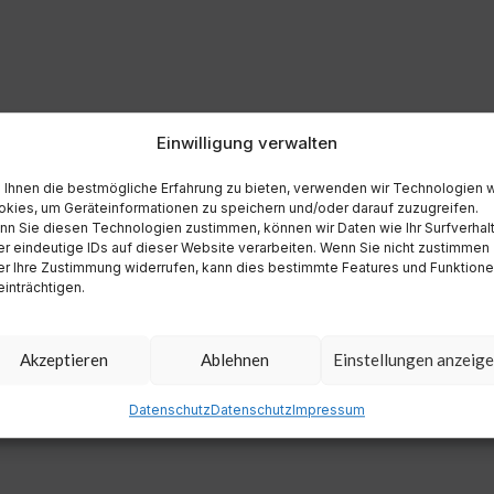
Einwilligung verwalten
Ihnen die bestmögliche Erfahrung zu bieten, verwenden wir Technologien 
kies, um Geräteinformationen zu speichern und/oder darauf zuzugreifen.
n Sie diesen Technologien zustimmen, können wir Daten wie Ihr Surfverhal
r eindeutige IDs auf dieser Website verarbeiten. Wenn Sie nicht zustimmen
r Ihre Zustimmung widerrufen, kann dies bestimmte Features und Funktion
inträchtigen.
Akzeptieren
Ablehnen
Einstellungen anzeig
Datenschutz
Datenschutz
Impressum