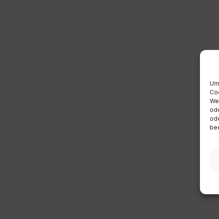
Um 
Coo
Wen
ode
ode
bee