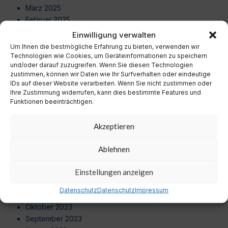
März 2025
Februar 2025
Januar 2025
Einwilligung verwalten
Dezember 2024
Um Ihnen die bestmögliche Erfahrung zu bieten, verwenden wir
November 2024
Technologien wie Cookies, um Geräteinformationen zu speichern
und/oder darauf zuzugreifen. Wenn Sie diesen Technologien
Oktober 2024
zustimmen, können wir Daten wie Ihr Surfverhalten oder eindeutige
September 2024
IDs auf dieser Website verarbeiten. Wenn Sie nicht zustimmen oder
August 2024
Ihre Zustimmung widerrufen, kann dies bestimmte Features und
Juli 2024
Funktionen beeinträchtigen.
Juni 2024
Mai 2024
Akzeptieren
April 2024
März 2024
Ablehnen
Februar 2024
Januar 2024
Einstellungen anzeigen
Dezember 2023
Datenschutz
Datenschutz
Impressum
November 2023
Oktober 2023
September 2023