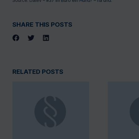
Source: Datev –
#37 Im Büro ein Hund? – na und.
SHARE THIS POSTS
RELATED POSTS