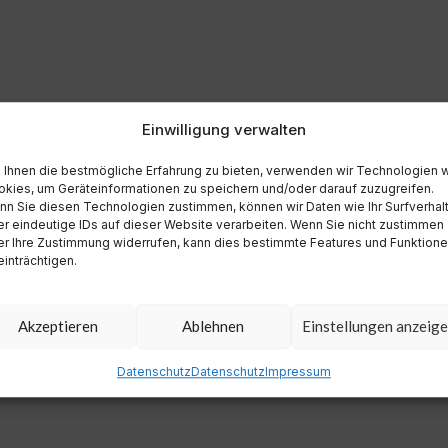
Einwilligung verwalten
Ihnen die bestmögliche Erfahrung zu bieten, verwenden wir Technologien 
kies, um Geräteinformationen zu speichern und/oder darauf zuzugreifen.
n Sie diesen Technologien zustimmen, können wir Daten wie Ihr Surfverhal
r eindeutige IDs auf dieser Website verarbeiten. Wenn Sie nicht zustimmen
r Ihre Zustimmung widerrufen, kann dies bestimmte Features und Funktion
inträchtigen.
Akzeptieren
Ablehnen
Einstellungen anzeig
Datenschutz
Datenschutz
Impressum