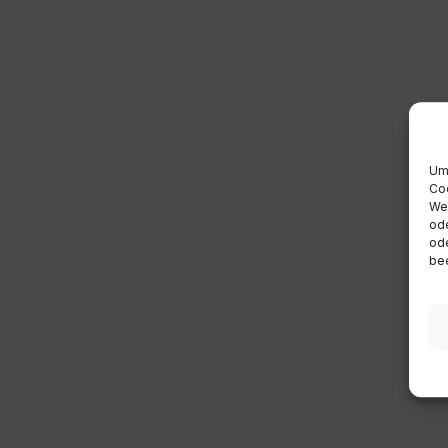
Um 
Coo
Wen
ode
ode
bee