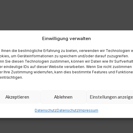
Einwilligung verwalten
Ihnen die bestmögliche Erfahrung zu bieten, verwenden wir Technologien 
kies, um Geräteinformationen zu speichern und/oder darauf zuzugreifen.
n Sie diesen Technologien zustimmen, können wir Daten wie Ihr Surfverhal
r eindeutige IDs auf dieser Website verarbeiten. Wenn Sie nicht zustimmen
r Ihre Zustimmung widerrufen, kann dies bestimmte Features und Funktion
inträchtigen.
Akzeptieren
Ablehnen
Einstellungen anzeig
Datenschutz
Datenschutz
Impressum