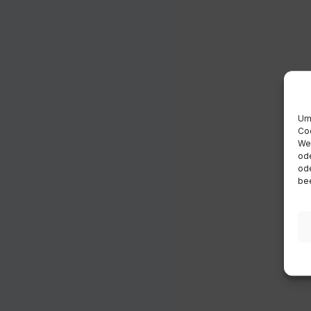
Um 
Coo
Wen
ode
ode
bee