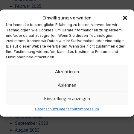
Februar 2025
Januar 2025
Einwilligung verwalten
Dezember 2024
Um Ihnen die bestmögliche Erfahrung zu bieten, verwenden wir
November 2024
Technologien wie Cookies, um Geräteinformationen zu speichern
Oktober 2024
und/oder darauf zuzugreifen. Wenn Sie diesen Technologien
September 2024
zustimmen, können wir Daten wie Ihr Surfverhalten oder eindeutige
IDs auf dieser Website verarbeiten. Wenn Sie nicht zustimmen oder
August 2024
Ihre Zustimmung widerrufen, kann dies bestimmte Features und
Juli 2024
Funktionen beeinträchtigen.
Juni 2024
Mai 2024
Akzeptieren
April 2024
März 2024
Ablehnen
Februar 2024
Januar 2024
Einstellungen anzeigen
Dezember 2023
November 2023
Datenschutz
Datenschutz
Impressum
Oktober 2023
September 2023
August 2023