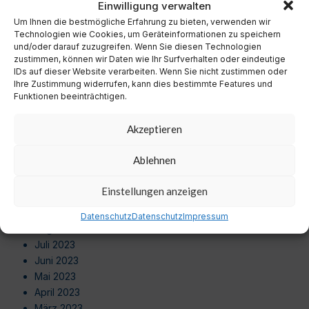
Einwilligung verwalten
Oktober 2024
Um Ihnen die bestmögliche Erfahrung zu bieten, verwenden wir
September 2024
Technologien wie Cookies, um Geräteinformationen zu speichern
August 2024
und/oder darauf zuzugreifen. Wenn Sie diesen Technologien
Juli 2024
zustimmen, können wir Daten wie Ihr Surfverhalten oder eindeutige
Juni 2024
IDs auf dieser Website verarbeiten. Wenn Sie nicht zustimmen oder
Ihre Zustimmung widerrufen, kann dies bestimmte Features und
Mai 2024
Funktionen beeinträchtigen.
April 2024
März 2024
Akzeptieren
Februar 2024
Januar 2024
Ablehnen
Dezember 2023
November 2023
Einstellungen anzeigen
Oktober 2023
September 2023
Datenschutz
Datenschutz
Impressum
August 2023
Juli 2023
Juni 2023
Mai 2023
April 2023
März 2023