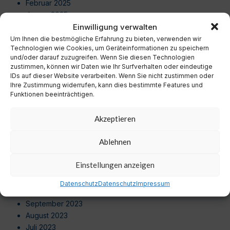
Februar 2025
Januar 2025
Einwilligung verwalten
Dezember 2024
November 2024
Um Ihnen die bestmögliche Erfahrung zu bieten, verwenden wir
Technologien wie Cookies, um Geräteinformationen zu speichern
Oktober 2024
und/oder darauf zuzugreifen. Wenn Sie diesen Technologien
September 2024
zustimmen, können wir Daten wie Ihr Surfverhalten oder eindeutige
August 2024
IDs auf dieser Website verarbeiten. Wenn Sie nicht zustimmen oder
Ihre Zustimmung widerrufen, kann dies bestimmte Features und
Juli 2024
Funktionen beeinträchtigen.
Juni 2024
Mai 2024
Akzeptieren
April 2024
März 2024
Ablehnen
Februar 2024
Januar 2024
Einstellungen anzeigen
Dezember 2023
November 2023
Datenschutz
Datenschutz
Impressum
Oktober 2023
September 2023
August 2023
Juli 2023